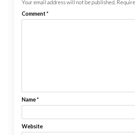
Your email address will not be published.
Require
Comment
*
Name
*
Website