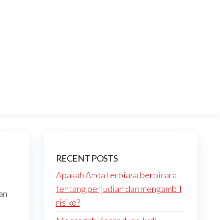
RECENT POSTS
Apakah Anda terbiasa berbicara
tentang perjudian dan mengambil
an
risiko?