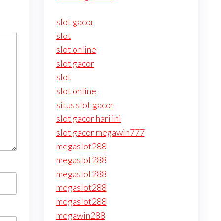
slot gacor
slot
slot online
slot gacor
slot
slot online
situs slot gacor
slot gacor hari ini
slot gacor megawin777
megaslot288
megaslot288
megaslot288
megaslot288
megaslot288
megawin288