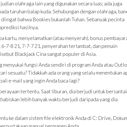
udian olahraga lain yang digunakan secara luas; ada juga
pada taruhan balap kuda. Sehubungan dengan olahraga, ban
lu diingat bahwa Bookies bukanlah Tuhan. Sebanyak pecinta
rediksi hasilnya.
a kartu, menyelamatkan (atau menyerah), bonus pembayar
1, 6-7-8 21, 7-7-7 21, penyerahan terlambat, dan pemain
isebut Blackjack Cina sangat populer di Asia.
ng menyukai fungsi Anda sendiri di program Anda atau Outl
ri sesuatu? Tidakkah ada orang yang selalu menentukan a
li e-mail yang ingin Anda baca lagi?
erayaan tertentu. Saat liburan, dia berjudi untuk bersanta
nghabiskan lebih banyak waktu berjudi daripada yang dia
ntu ke dalam sistem file elektronik Anda di C: Drive, Doku
i perpustakaan manual permanen Anda.