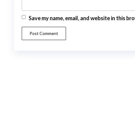
Save my name, email, and website in this br