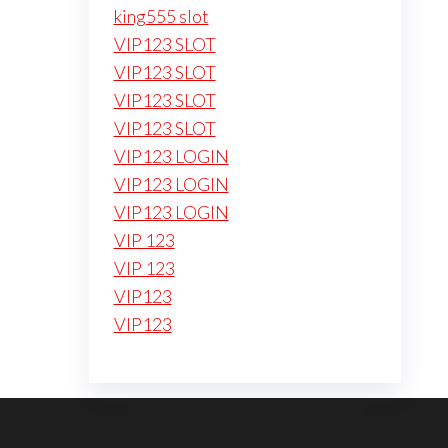
king555 slot
VIP123 SLOT
VIP123 SLOT
VIP123 SLOT
VIP123 SLOT
VIP123 LOGIN
VIP123 LOGIN
VIP123 LOGIN
VIP 123
VIP 123
VIP123
VIP123