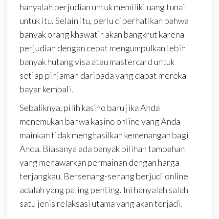
hanyalah perjudian untuk memiliki uang tunai
untuk itu. Selain itu, perlu diperhatikan bahwa
banyak orang khawatir akan bangkrut karena
perjudian dengan cepat mengumpulkan lebih
banyak hutang visa atau mastercard untuk
setiap pinjaman daripada yang dapat mereka
bayar kembali.
Sebaliknya, pilih kasino baru jika Anda
menemukan bahwa kasino online yang Anda
mainkan tidak menghasilkan kemenangan bagi
Anda. Biasanya ada banyak pilihan tambahan
yang menawarkan permainan dengan harga
terjangkau. Bersenang-senang berjudi online
adalah yang paling penting. Ini hanyalah salah
satu jenis relaksasi utama yang akan terjadi.