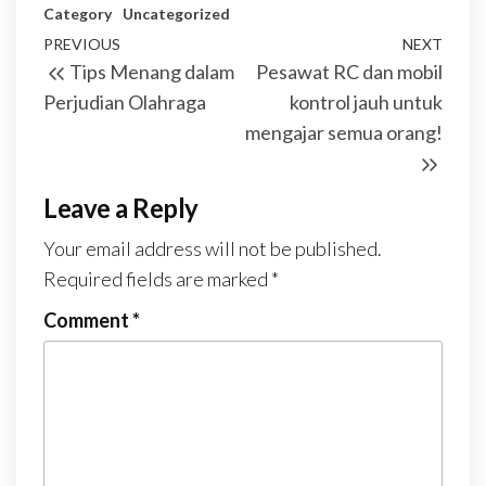
Category
Uncategorized
Post
Previous
PREVIOUS
NEXT
Next
Tips Menang dalam
Pesawat RC dan mobil
navigation
Post
Post
Perjudian Olahraga
kontrol jauh untuk
mengajar semua orang!
Leave a Reply
Your email address will not be published.
Required fields are marked
*
Comment
*