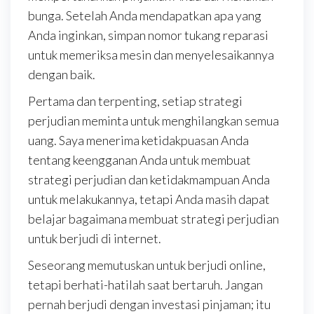
bunga. Setelah Anda mendapatkan apa yang
Anda inginkan, simpan nomor tukang reparasi
untuk memeriksa mesin dan menyelesaikannya
dengan baik.
Pertama dan terpenting, setiap strategi
perjudian meminta untuk menghilangkan semua
uang. Saya menerima ketidakpuasan Anda
tentang keengganan Anda untuk membuat
strategi perjudian dan ketidakmampuan Anda
untuk melakukannya, tetapi Anda masih dapat
belajar bagaimana membuat strategi perjudian
untuk berjudi di internet.
Seseorang memutuskan untuk berjudi online,
tetapi berhati-hatilah saat bertaruh. Jangan
pernah berjudi dengan investasi pinjaman; itu