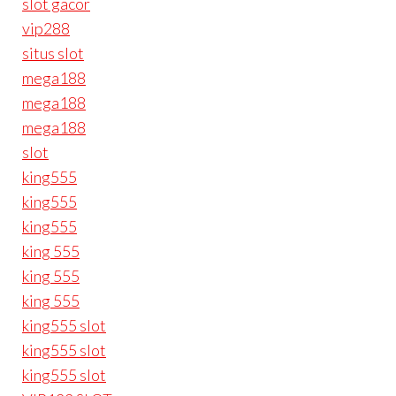
slot gacor
vip288
situs slot
mega188
mega188
mega188
slot
king555
king555
king555
king 555
king 555
king 555
king555 slot
king555 slot
king555 slot