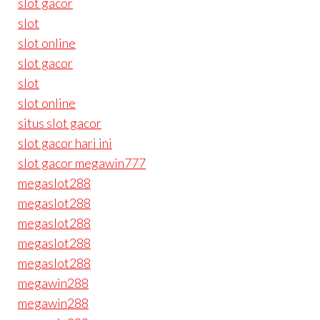
slot gacor
slot
slot online
slot gacor
slot
slot online
situs slot gacor
slot gacor hari ini
slot gacor megawin777
megaslot288
megaslot288
megaslot288
megaslot288
megaslot288
megawin288
megawin288