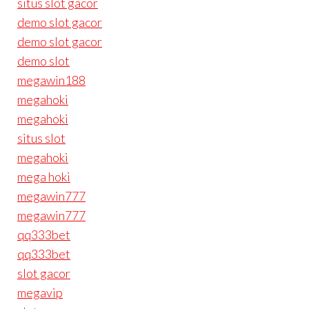
situs slot gacor
demo slot gacor
demo slot gacor
demo slot
megawin188
megahoki
megahoki
situs slot
megahoki
mega hoki
megawin777
megawin777
qq333bet
qq333bet
slot gacor
megavip