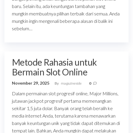
baru. Selain itu, ada keuntungan tambahan yang
mungkin membuatnya pilihan terbaik dari semua. Anda
mungkin ingin mengenali beberapa alasan di balik ini
sebelum…
Metode Rahasia untuk
Bermain Slot Online
November 29, 2025
By
magazineside
0
Dalam permainan slot progresif online, Major Millions,
jutawan jackpot progresif pertama memenangkan
sekitar 1,5 juta dolar. Banyak orang telah beralih ke
media internet Anda, terutama karena menawarkan
banyak keuntungan unik yang tidak dapat ditemukan di
tempat lain. Bahkan, Anda mungkin dapat melakukan