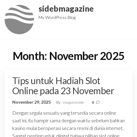
Skip
sidebmagazine
to
My WordPress Blog
the
content
Month:
November 2025
Tips untuk Hadiah Slot
Online pada 23 November
November 29, 2025
By
magazineside
0
Dengan segala sesuatu yang tersedia secara online
saat ini, itu hampir sama dengan waktu sebelum bahkan
kasino mulai beroperasi secara resmi di dunia internet.
Sangat penting untuk diingat bahwa pilihan slot online