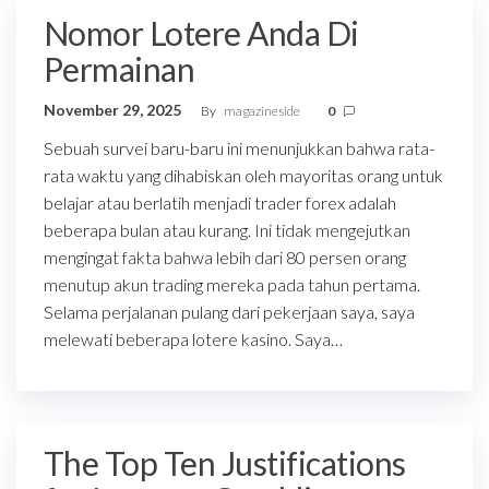
Nomor Lotere Anda Di
Permainan
November 29, 2025
By
magazineside
0
Sebuah survei baru-baru ini menunjukkan bahwa rata-
rata waktu yang dihabiskan oleh mayoritas orang untuk
belajar atau berlatih menjadi trader forex adalah
beberapa bulan atau kurang. Ini tidak mengejutkan
mengingat fakta bahwa lebih dari 80 persen orang
menutup akun trading mereka pada tahun pertama.
Selama perjalanan pulang dari pekerjaan saya, saya
melewati beberapa lotere kasino. Saya…
The Top Ten Justifications