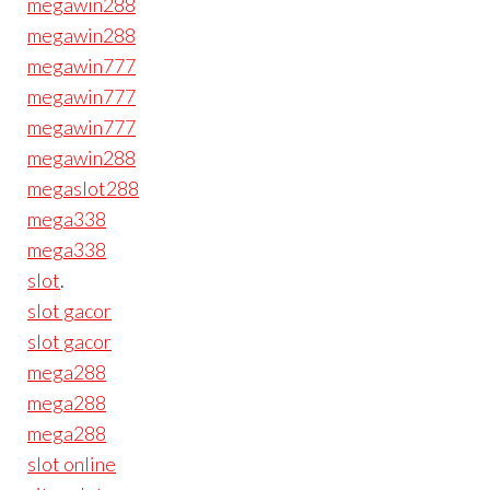
megawin288
megawin288
megawin777
megawin777
megawin777
megawin288
megaslot288
mega338
mega338
slot
.
slot gacor
slot gacor
mega288
mega288
mega288
slot online