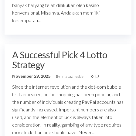
banyak hal yang telah dilakukan oleh kasino
konvensional. Misalnya, Anda akan memiliki
kesempatan…
A Successful Pick 4 Lotto
Strategy
November 29, 2025
By
magazineside
0
Since the internet revolution and the dot-com bubble
first appeared, online shopping has been popular, and
the number of individuals creating PayPal accounts has
significantly increased. Important numbers are also
used, and the element of luck is always taken into
consideration. In reality, gambling of any type requires
more luck than one should have. Never…