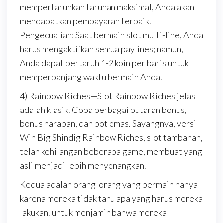
mempertaruhkan taruhan maksimal, Anda akan
mendapatkan pembayaran terbaik.
Pengecualian: Saat bermain slot multi-line, Anda
harus mengaktifkan semua paylines; namun,
Anda dapat bertaruh 1-2 koin per baris untuk
memperpanjang waktu bermain Anda.
4) Rainbow Riches—Slot Rainbow Riches jelas
adalah klasik. Coba berbagai putaran bonus,
bonus harapan, dan pot emas. Sayangnya, versi
Win Big Shindig Rainbow Riches, slot tambahan,
telah kehilangan beberapa game, membuat yang
asli menjadi lebih menyenangkan.
Kedua adalah orang-orang yang bermain hanya
karena mereka tidak tahu apa yang harus mereka
lakukan. untuk menjamin bahwa mereka