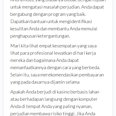
untuk mengatasi masalah perjudian. Anda dapat
bergabung dengan program yang baik.
Dapatkan bantuan untuk mengidentifikasi
kesulitan Anda dan membantu Anda memulai
penghapusan ketergantungan.
Mari kita lihat empat kesempatan yang saya
lihat para profesional lewatkan di hari kerja
mereka dan bagaimana Anda dapat
memanfaatkannya dengan cara yang berbeda.
Selain itu, saya merekomendasikan pembayaran
yang pada dasarnya dijamin selama
Apakah Anda berjudi di kasino berbasis lahan
atau berhadapan langsung dengan komputer
Anda di tempat Anda yang paling nyaman,
perjudian membawa risiko tinggi. Jika Anda