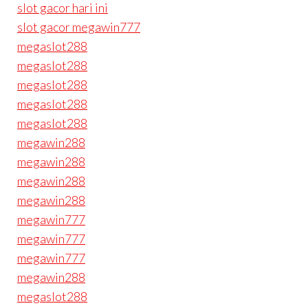
slot gacor hari ini
slot gacor megawin777
megaslot288
megaslot288
megaslot288
megaslot288
megaslot288
megawin288
megawin288
megawin288
megawin288
megawin777
megawin777
megawin777
megawin288
megaslot288