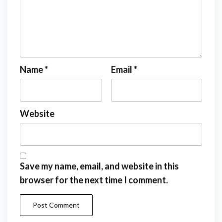
Name
*
Email
*
Website
Save my name, email, and website in this
browser for the next time I comment.