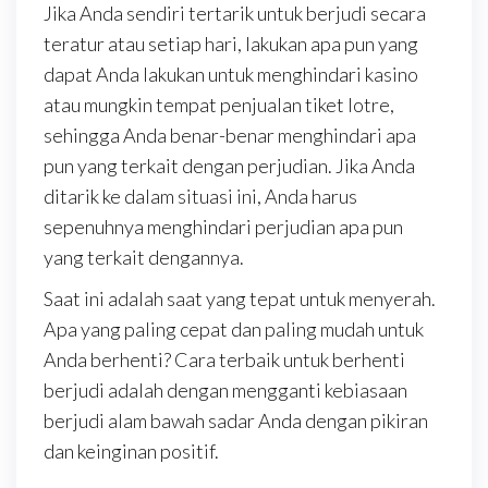
Jika Anda sendiri tertarik untuk berjudi secara
teratur atau setiap hari, lakukan apa pun yang
dapat Anda lakukan untuk menghindari kasino
atau mungkin tempat penjualan tiket lotre,
sehingga Anda benar-benar menghindari apa
pun yang terkait dengan perjudian. Jika Anda
ditarik ke dalam situasi ini, Anda harus
sepenuhnya menghindari perjudian apa pun
yang terkait dengannya.
Saat ini adalah saat yang tepat untuk menyerah.
Apa yang paling cepat dan paling mudah untuk
Anda berhenti? Cara terbaik untuk berhenti
berjudi adalah dengan mengganti kebiasaan
berjudi alam bawah sadar Anda dengan pikiran
dan keinginan positif.