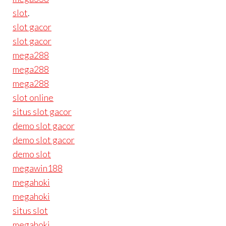
slot
.
slot gacor
slot gacor
mega288
mega288
mega288
slot online
situs slot gacor
demo slot gacor
demo slot gacor
demo slot
megawin188
megahoki
megahoki
situs slot
megahoki