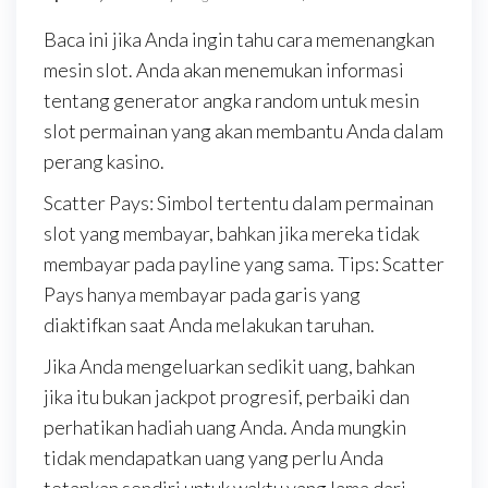
Baca ini jika Anda ingin tahu cara memenangkan
mesin slot. Anda akan menemukan informasi
tentang generator angka random untuk mesin
slot permainan yang akan membantu Anda dalam
perang kasino.
Scatter Pays: Simbol tertentu dalam permainan
slot yang membayar, bahkan jika mereka tidak
membayar pada payline yang sama. Tips: Scatter
Pays hanya membayar pada garis yang
diaktifkan saat Anda melakukan taruhan.
Jika Anda mengeluarkan sedikit uang, bahkan
jika itu bukan jackpot progresif, perbaiki dan
perhatikan hadiah uang Anda. Anda mungkin
tidak mendapatkan uang yang perlu Anda