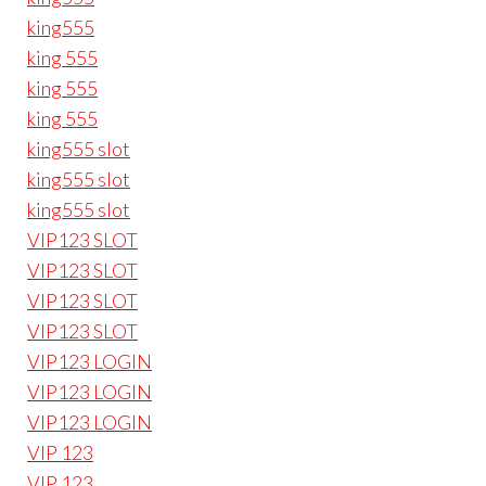
king555
king 555
king 555
king 555
king555 slot
king555 slot
king555 slot
VIP123 SLOT
VIP123 SLOT
VIP123 SLOT
VIP123 SLOT
VIP123 LOGIN
VIP123 LOGIN
VIP123 LOGIN
VIP 123
VIP 123