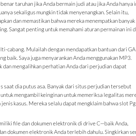
enar taruhan jika Anda bermain judi atau jika Anda hanya i
uanya sekaligus mungkin tidak menyenangkan. Selain itu,
isiapkan dan memastikan bahwa mereka menempatkan banyak
nting. Sangat penting untuk memahami aturan permainan ini 
ti-cabang. Mulailah dengan mendapatkan bantuan dari GA
ang baik. Saya juga menyarankan Anda menggunakan MP3.
k dan mengalihkan perhatian Anda dari perjudian dapat
 saat dia putus asa. Banyak dari situs perjudian tersebut
n untuk mengambil keinginan untuk memeriksa legalitas mer
a jenis kasus. Mereka selalu dapat mengklaim bahwa slot Pg
liki file dan dokumen elektronik di drive C—baik Anda,
an dokumen elektronik Anda terlebih dahulu. Singkirkan s