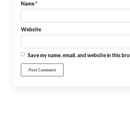
Name
*
Website
Save my name, email, and website in this br