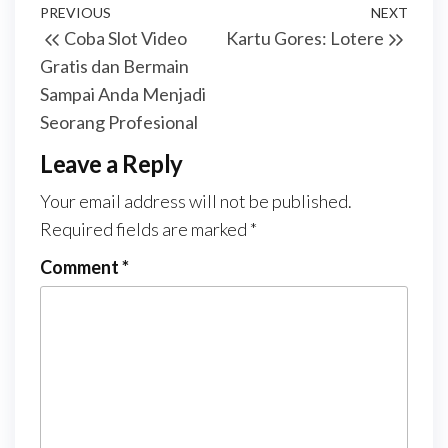
Post
Previous
PREVIOUS
NEXT
Next
Coba Slot Video
Kartu Gores: Lotere
navigation
Post
Post
Gratis dan Bermain
Sampai Anda Menjadi
Seorang Profesional
Leave a Reply
Your email address will not be published.
Required fields are marked
*
Comment
*