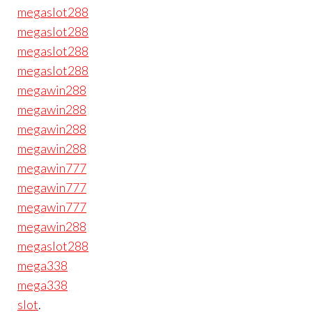
megaslot288
megaslot288
megaslot288
megaslot288
megawin288
megawin288
megawin288
megawin288
megawin777
megawin777
megawin777
megawin288
megaslot288
mega338
mega338
slot
.