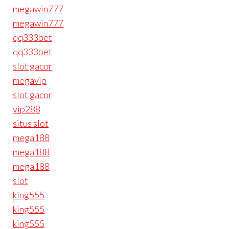
megawin777
megawin777
qq333bet
qq333bet
slot gacor
megavip
slot gacor
vip288
situs slot
mega188
mega188
mega188
slot
king555
king555
king555