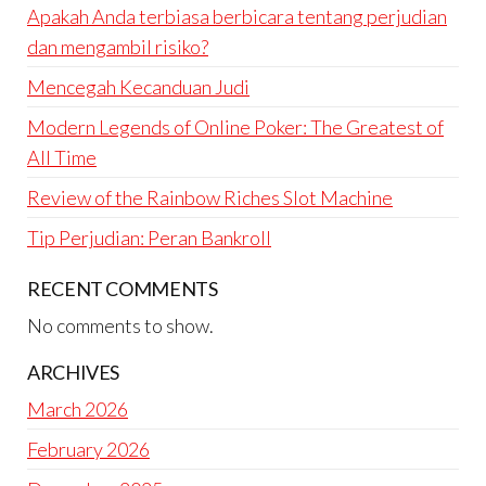
Apakah Anda terbiasa berbicara tentang perjudian
dan mengambil risiko?
Mencegah Kecanduan Judi
Modern Legends of Online Poker: The Greatest of
All Time
Review of the Rainbow Riches Slot Machine
Tip Perjudian: Peran Bankroll
RECENT COMMENTS
No comments to show.
ARCHIVES
March 2026
February 2026