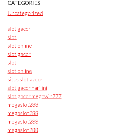
CATEGORIES
Uncategorized
slot gacor
slot
slot online
slot gacor
slot
slot online
situs slot gacor
slot gacor hari ini
slot gacor megawin777
megaslot288
megaslot288
megaslot288
megaslot288