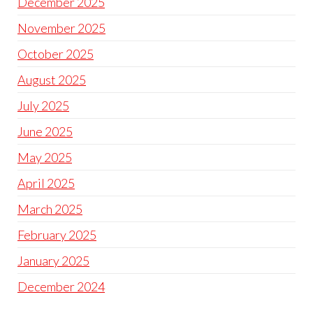
December 2025
November 2025
October 2025
August 2025
July 2025
June 2025
May 2025
April 2025
March 2025
February 2025
January 2025
December 2024