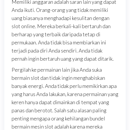
Memiliki anggaran adalah saran lain yang dapat
Anda ikuti. Orang-orang yang tidak memiliki
uang biasanya menghadapi kesulitan dengan
slot online. Mereka berkali-kali bertaruh dan
berharap yang terbaik daripada tetap di
permukaan. Anda tidak bisa membiarkan ini
terjadi pada diri Anda sendiri. Anda tidak
pernah ingin bertaruh uang yang dapat ditarik.
Pergilah ke permainan lain jika Anda suka
bermain slot dan tidak ingin menghabiskan
banyak energi. Anda tidak perlu memikirkan apa
yang harus Anda lakukan, karena permainan yang
keren hanya dapat dimainkan di tempat yang
panas dan berotot. Salah satu alasan paling
penting mengapa orang kehilangan bundel
bermain mesin slot adalah karena mereka