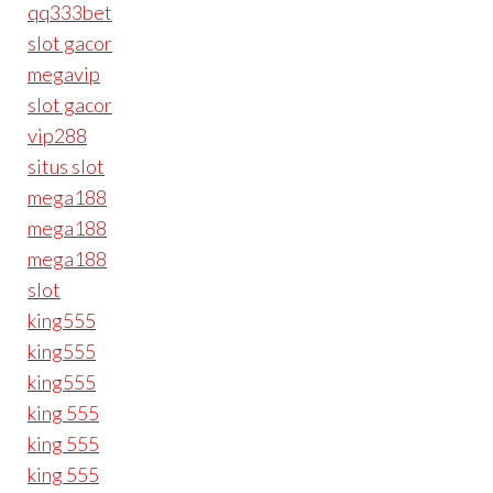
qq333bet
slot gacor
megavip
slot gacor
vip288
situs slot
mega188
mega188
mega188
slot
king555
king555
king555
king 555
king 555
king 555