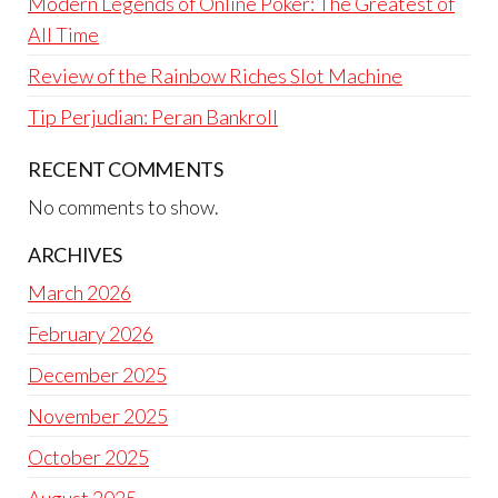
Modern Legends of Online Poker: The Greatest of
All Time
Review of the Rainbow Riches Slot Machine
Tip Perjudian: Peran Bankroll
RECENT COMMENTS
No comments to show.
ARCHIVES
March 2026
February 2026
December 2025
November 2025
October 2025