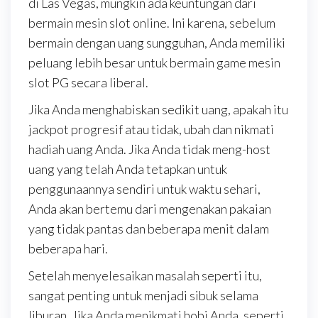
di Las Vegas, mungkin ada keuntungan dari
bermain mesin slot online. Ini karena, sebelum
bermain dengan uang sungguhan, Anda memiliki
peluang lebih besar untuk bermain game mesin
slot PG secara liberal.
Jika Anda menghabiskan sedikit uang, apakah itu
jackpot progresif atau tidak, ubah dan nikmati
hadiah uang Anda. Jika Anda tidak meng-host
uang yang telah Anda tetapkan untuk
penggunaannya sendiri untuk waktu sehari,
Anda akan bertemu dari mengenakan pakaian
yang tidak pantas dan beberapa menit dalam
beberapa hari.
Setelah menyelesaikan masalah seperti itu,
sangat penting untuk menjadi sibuk selama
liburan. Jika Anda menikmati hobi Anda, seperti