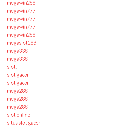
megawin288
megawin777
megawin777
megawin777
megawin288
megaslot288
mega338
mega338
slot
.
slot gacor
slot gacor
mega288
mega288
mega288
slot online
situs slot gacor