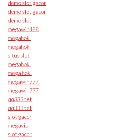
demo slot gacor
demo slot gacor
demo slot
megawin188
megahoki
megahoki
situs slot
megahoki
mega hoki
megawin777
megawin777
qq333bet
qq333bet
slot gacor
megavip
slot gacor