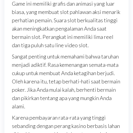
Game ini memiliki grafis dan animasi yang luar
biasa, yang membuat slot pahlawan aksi menarik
perhatian pemain. Suara slot berkualitas tinggi
akan meningkatkan pengalaman Anda saat
bermain slot. Perangkat ini memiliki lima reel
dan tiga puluh satu line video slot.
Sangat penting untuk memahami bahwa taruhan
menjadi adiktif. Rasa kemenangan semata-mata
cukup untuk membuat Anda ketagihan berjudi.
Oleh karena itu, tetap berhati-hati saat bermain
poker. Jika Anda mulai kalah, berhenti bermain
dan pikirkan tentang apa yang mungkin Anda
alami.
Karena pembayaran rata-rata yang tinggi
sebanding dengan perang kasino berbasis lahan