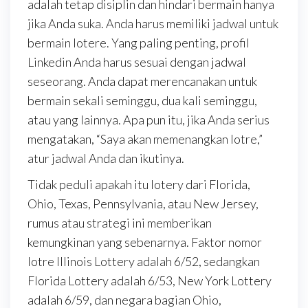
adalah tetap disiplin dan hindari bermain hanya
jika Anda suka. Anda harus memiliki jadwal untuk
bermain lotere. Yang paling penting, profil
Linkedin Anda harus sesuai dengan jadwal
seseorang. Anda dapat merencanakan untuk
bermain sekali seminggu, dua kali seminggu,
atau yang lainnya. Apa pun itu, jika Anda serius
mengatakan, “Saya akan memenangkan lotre,”
atur jadwal Anda dan ikutinya.
Tidak peduli apakah itu lotery dari Florida,
Ohio, Texas, Pennsylvania, atau New Jersey,
rumus atau strategi ini memberikan
kemungkinan yang sebenarnya. Faktor nomor
lotre Illinois Lottery adalah 6/52, sedangkan
Florida Lottery adalah 6/53, New York Lottery
adalah 6/59, dan negara bagian Ohio,