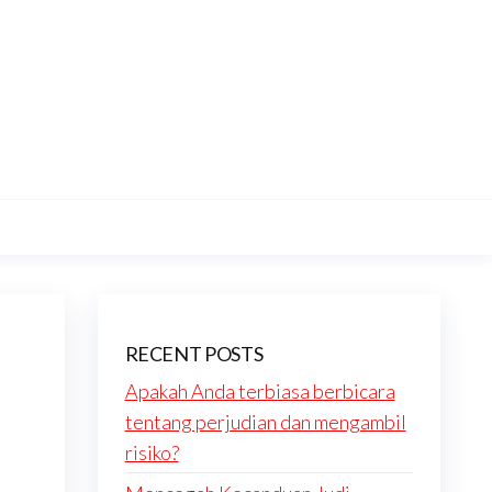
RECENT POSTS
Apakah Anda terbiasa berbicara
tentang perjudian dan mengambil
risiko?