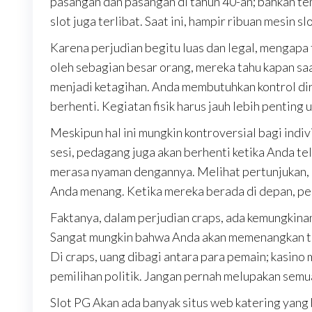
pasangan dan pasangan di tahun 40-an; bahkan te
slot juga terlibat. Saat ini, hampir ribuan mesin sl
Karena perjudian begitu luas dan legal, mengapa
oleh sebagian besar orang, mereka tahu kapan saa
menjadi ketagihan. Anda membutuhkan kontrol dir
berhenti. Kegiatan fisik harus jauh lebih penting
Meskipun hal ini mungkin kontroversial bagi indi
sesi, pedagang juga akan berhenti ketika Anda 
merasa nyaman dengannya. Melihat pertunjukan,
Anda menang. Ketika mereka berada di depan, p
Faktanya, dalam perjudian craps, ada kemungkin
Sangat mungkin bahwa Anda akan memenangkan taru
Di craps, uang dibagi antara para pemain; kasin
pemilihan politik. Jangan pernah melupakan semu
Slot PG Akan ada banyak situs web katering yang 