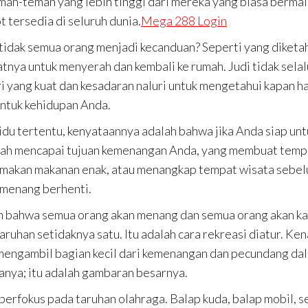
man-teman yang lebih tinggi dari mereka yang biasa berma
ot tersedia di seluruh dunia.
Mega 288 Login
 tidak semua orang menjadi kecanduan? Seperti yang diketa
tnya untuk menyerah dan kembali ke rumah. Judi tidak selal
i yang kuat dan kesadaran naluri untuk mengetahui kapan h
 untuk kehidupan Anda.
vidu tertentu, kenyataannya adalah bahwa jika Anda siap unt
telah mencapai tujuan kemenangan Anda, yang membuat temp
 makan makanan enak, atau menangkap tempat wisata sebe
emenang berhenti.
an bahwa semua orang akan menang dan semua orang akan ka
han setidaknya satu. Itu adalah cara rekreasi diatur. Ke
o mengambil bagian kecil dari kemenangan dan pecundang da
anya; itu adalah gambaran besarnya.
berfokus pada taruhan olahraga. Balap kuda, balap mobil, s