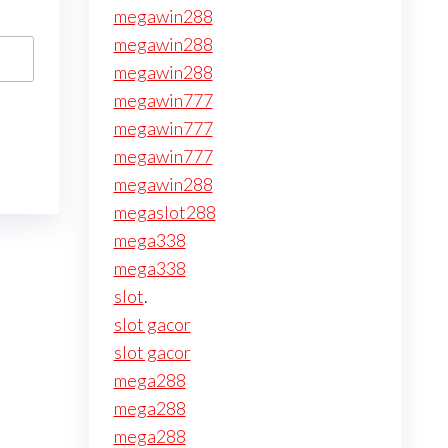
megawin288
megawin288
megawin288
megawin777
megawin777
megawin777
megawin288
megaslot288
mega338
mega338
slot
.
slot gacor
slot gacor
mega288
mega288
mega288