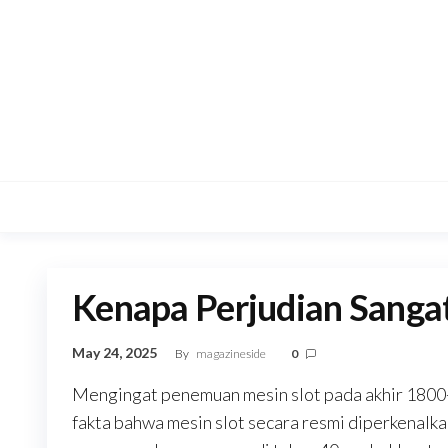
Skip
to
the
content
Kenapa Perjudian Sang
May 24, 2025
By
magazineside
0
Mengingat penemuan mesin slot pada akhir 1800-
fakta bahwa mesin slot secara resmi diperkenalka