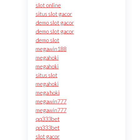
slot online
situs slot gacor
demo slot gacor
demo slot gacor
demo slot
megawin188
megahoki
megahoki
situs slot
megahoki
mega hoki
megawin777
megawin777
qq333bet
qq333bet
slot gacor