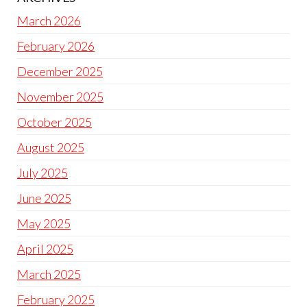
March 2026
February 2026
December 2025
November 2025
October 2025
August 2025
July 2025
June 2025
May 2025
April 2025
March 2025
February 2025