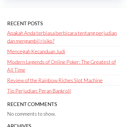
RECENT POSTS
Apakah Anda terbiasa berbicara tentang perjudian
dan mengambil risiko?
Mencegah Kecanduan Judi
Modern Legends of Online Poker: The Greatest of
All Time
Review of the Rainbow Riches Slot Machine
Tip Perjudian: Peran Bankroll
RECENT COMMENTS
No comments to show.
ARCHIVES