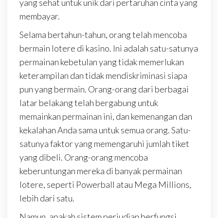
yang sehat untuk unik dari pertaruhan cinta yang
membayar.
Selama bertahun-tahun, orang telah mencoba
bermain lotere di kasino. Ini adalah satu-satunya
permainan kebetulan yang tidak memerlukan
keterampilan dan tidak mendiskriminasi siapa
pun yang bermain. Orang-orang dari berbagai
latar belakang telah bergabung untuk
memainkan permainan ini, dan kemenangan dan
kekalahan Anda sama untuk semua orang. Satu-
satunya faktor yang memengaruhi jumlah tiket
yang dibeli. Orang-orang mencoba
keberuntungan mereka di banyak permainan
lotere, seperti Powerball atau Mega Millions,
lebih dari satu.
Namun, apakah sistem perjudian berfungsi