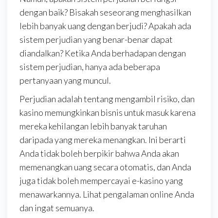
dengan baik? Bisakah seseorang menghasilkan
lebih banyak uang dengan berjudi? Apakah ada
sistem perjudian yang benar-benar dapat
diandalkan? Ketika Anda berhadapan dengan
sistem perjudian, hanya ada beberapa
pertanyaan yang muncul.
Perjudian adalah tentang mengambil risiko, dan
kasino memungkinkan bisnis untuk masuk karena
mereka kehilangan lebih banyak taruhan
daripada yang mereka menangkan. Ini berarti
Anda tidak boleh berpikir bahwa Anda akan
memenangkan uang secara otomatis, dan Anda
juga tidak boleh mempercayai e-kasino yang
menawarkannya. Lihat pengalaman online Anda
dan ingat semuanya.