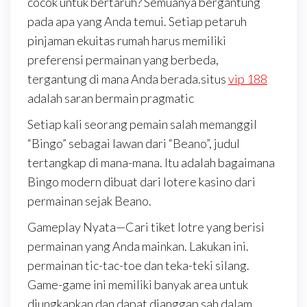
cocok untuk bertaruh? Semuanya bergantung
pada apa yang Anda temui. Setiap petaruh
pinjaman ekuitas rumah harus memiliki
preferensi permainan yang berbeda,
tergantung di mana Anda berada.situs
vip 188
adalah saran bermain pragmatic
Setiap kali seorang pemain salah memanggil
“Bingo” sebagai lawan dari “Beano”, judul
tertangkap di mana-mana. Itu adalah bagaimana
Bingo modern dibuat dari lotere kasino dari
permainan sejak Beano.
Gameplay Nyata—Cari tiket lotre yang berisi
permainan yang Anda mainkan. Lakukan ini.
permainan tic-tac-toe dan teka-teki silang.
Game-game ini memiliki banyak area untuk
diungkapkan dan dapat dianggap sah dalam