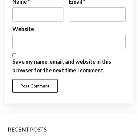
Name
*
Email
*
Website
Save my name, email, and website in this
browser for the next time I comment.
RECENT POSTS