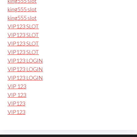
king555 slot
king555 slot
king555 slot
VIP123 SLOT
VIP123 SLOT
VIP123 SLOT
VIP123 SLOT
VIP123 LOGIN
VIP123 LOGIN
VIP123 LOGIN
VIP 123
VIP 123
VIP123
VIP123