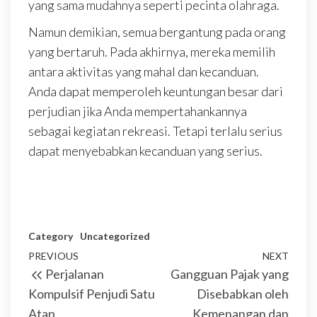
yang sama mudahnya seperti pecinta olahraga.
Namun demikian, semua bergantung pada orang
yang bertaruh. Pada akhirnya, mereka memilih
antara aktivitas yang mahal dan kecanduan.
Anda dapat memperoleh keuntungan besar dari
perjudian jika Anda mempertahankannya
sebagai kegiatan rekreasi. Tetapi terlalu serius
dapat menyebabkan kecanduan yang serius.
Category
Uncategorized
Post
Previous
PREVIOUS
NEXT
Next
Perjalanan
Gangguan Pajak yang
navigation
Post
Post
Kompulsif Penjudi Satu
Disebabkan oleh
Atap
Kemenangan dan