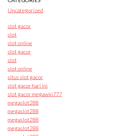
CATEGORIES
Uncategorized
slot gacor
slot
slot online
slot gacor
slot
slot online
situs slot gacor
slot gacor hari ini
slot gacor megawin777
megaslot288
megaslot288
megaslot288
megaslot288