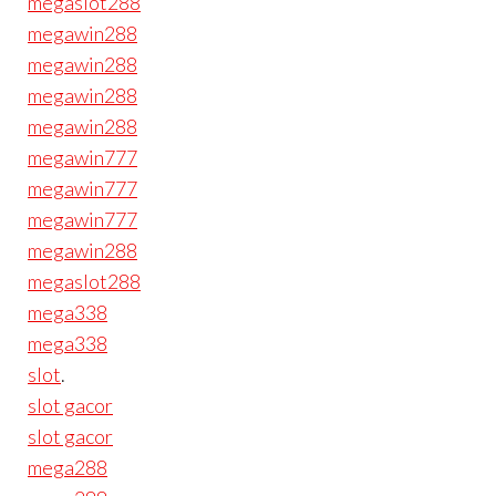
megaslot288
megawin288
megawin288
megawin288
megawin288
megawin777
megawin777
megawin777
megawin288
megaslot288
mega338
mega338
slot
.
slot gacor
slot gacor
mega288