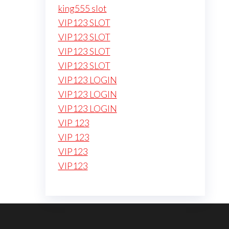
king555 slot
VIP123 SLOT
VIP123 SLOT
VIP123 SLOT
VIP123 SLOT
VIP123 LOGIN
VIP123 LOGIN
VIP123 LOGIN
VIP 123
VIP 123
VIP123
VIP123