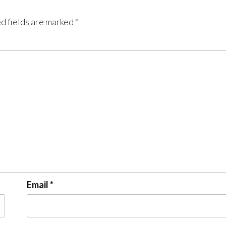
d fields are marked
*
Email
*