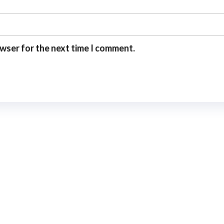
owser for the next time I comment.