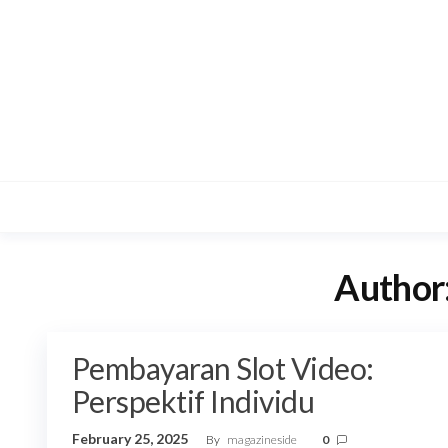
Skip
to
the
content
Author
Pembayaran Slot Video:
Perspektif Individu
February 25, 2025
By
magazineside
0