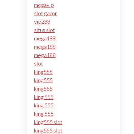
megavip
slot gacor
vip288
situs slot
mega188
mega188
mega188
slot
king555
king555
king555
king 555
king 555
king 555
king555 slot
king555 slot