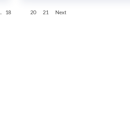
…
18
19
20
21
Next