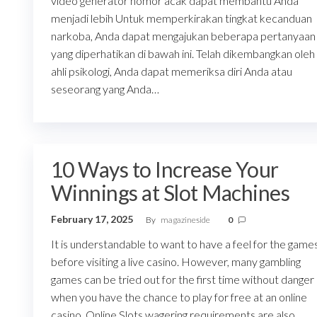
video generator nomor acak dapat membantu Anda
menjadi lebih Untuk memperkirakan tingkat kecanduan
narkoba, Anda dapat mengajukan beberapa pertanyaan
yang diperhatikan di bawah ini. Telah dikembangkan oleh
ahli psikologi, Anda dapat memeriksa diri Anda atau
seseorang yang Anda…
10 Ways to Increase Your
Winnings at Slot Machines
February 17, 2025
By
magazineside
0
It is understandable to want to have a feel for the game
before visiting a live casino. However, many gambling
games can be tried out for the first time without danger
when you have the chance to play for free at an online
casino. Online Slots wagering requirements are also