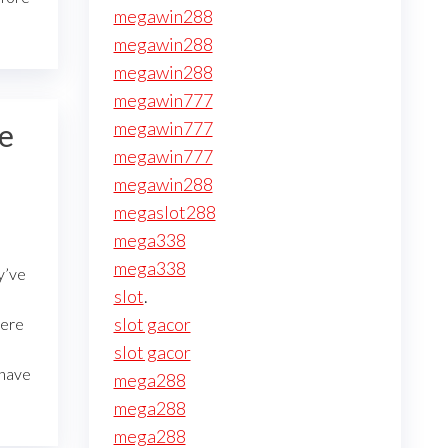
megawin288
megawin288
megawin288
megawin777
he
megawin777
megawin777
megawin288
megaslot288
mega338
mega338
y’ve
slot
.
slot gacor
here
slot gacor
 have
mega288
mega288
mega288