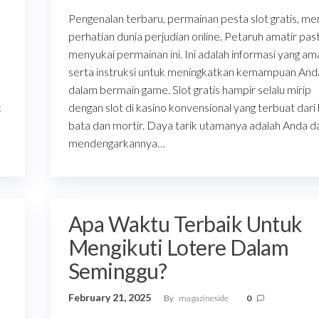
Pengenalan terbaru, permainan pesta slot gratis, me
perhatian dunia perjudian online. Petaruh amatir past
menyukai permainan ini. Ini adalah informasi yang am
serta instruksi untuk meningkatkan kemampuan And
dalam bermain game. Slot gratis hampir selalu mirip
k
dengan slot di kasino konvensional yang terbuat dari
bata dan mortir. Daya tarik utamanya adalah Anda d
mendengarkannya…
Apa Waktu Terbaik Untuk
Mengikuti Lotere Dalam
Seminggu?
February 21, 2025
By
magazineside
0